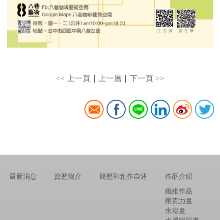
<< 上一頁
∣
上一層
∣
下一頁 >>
最新消息
資歷簡介
簡歷和創作自述
作品介紹
|
|
|
|
纖維作品
壓克力畫
水彩畫